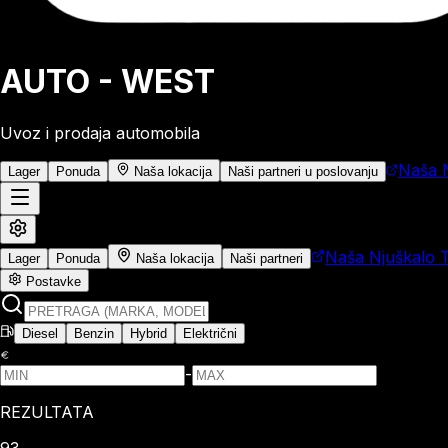
AUTO - WEST
Uvoz i prodaja automobila
Naša N
Lager
Ponuda
Naša lokacija
Naši partneri u poslovanju
Naša Njuškalo 
Lager
Ponuda
Naša lokacija
Naši partneri
Postavke
Diesel
Benzin
Hybrid
Električni
-
REZULTATA
93